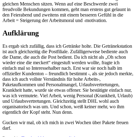
gleichen Menschen sitzen. Wenn auf eine Beschwerde zwei
freudvolle Bekundungen kommen, geht man erstens gut gelaunt in
den Feierabend und zweitens mit einem besseren Gefühl in die
Arbeit = Steigerung der Arbeitsmoral und -motivation.
Aufklärung
Es ergab sich zufällig, dass ich Getränke holte. Die Getränekstation
ist auch gleichzeitig die Postfiliale. Zufälligerweise bediente auch
die Dame, die auch die Post bedient. Da ich nicht als „Oh schon
wieder eine die meckert“ eingestuft werden wollte, fragte ich
einfach mal so Interessehalber nach. Erst war sie noch halb im
offizieller Kundenton – freundlich bestimmt -, als sie jedoch merkte,
dass ich auch vollste Verständnis für hohe Arbeits-,
Paketaufkommen und Personalmangel, Urlaubsvertretungen,
Krankheit hatte, wurde sie etwas offener. Sie bestätigte einfach nur,
was ich vermutete. Viel Arbeit, wenig Personal (Krankheit, Urlaub)
und Urlaubsvertretungen. Gleichzeitig stellt DHL wohl auch
organisatorisch was um. Und schon, weiß keiner mehr, wo ihm
eigentlich der Kopf steht. Nun denn.
Gucken wir mal, ob ich mich in zwei Wochen über Pakete freuen
darf.