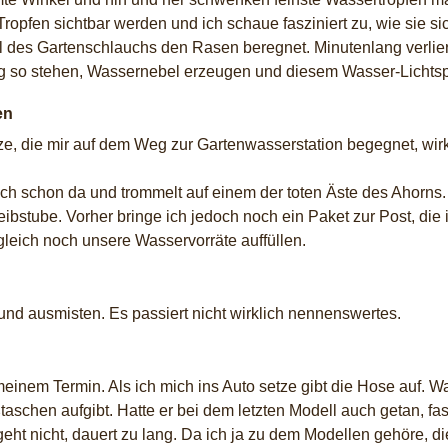
Tropfen sichtbar werden und ich schaue fasziniert zu, wie sie s
l des Gartenschlauchs den Rasen beregnet. Minutenlang verlier
ng so stehen, Wassernebel erzeugen und diesem Wasser-Lichts
en
ze, die mir auf dem Weg zur Gartenwasserstation begegnet, wirk
ch schon da und trommelt auf einem der toten Äste des Ahorns.
reibstube. Vorher bringe ich jedoch noch ein Paket zur Post, di
 gleich noch unsere Wasservorräte auffüllen.
n und ausmisten. Es passiert nicht wirklich nennenswertes.
inem Termin. Als ich mich ins Auto setze gibt die Hose auf. W
aschen aufgibt. Hatte er bei dem letzten Modell auch getan, fas
 nicht, dauert zu lang. Da ich ja zu dem Modellen gehöre, die 