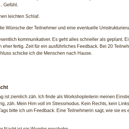
… Gefühl.
nen leichten Schlaf.
r die Wünsche der Teilnehmer und eine eventuelle Umstrukturier
sentlich kommunikativer. Es geht alles schneller als geplant.
 eher fertig. Zeit für ein ausführliches Feedback. Bei 20 Teiln
Schluss schicke ich die Menschen nach Hause.
cht
g ist ziemlich zäh. Ich finde als Workshopleiterin meinen Einsti
prig, zäh. Mein Hirn voll im Stressmodus. Kein Rechts, kein Li
ags bitte ich um Feedback. Eine Teilnehmerin sagt, wie sie es 
der Nacht ist ein Wunder geschehn.