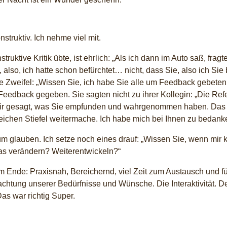
struktiv. Ich nehme viel mit.
ruktive Kritik übte, ist ehrlich: „Als ich dann im Auto saß, fragte
…, also, ich hatte schon befürchtet… nicht, dass Sie, also ich Sie
e Zweifel: „Wissen Sie, ich habe Sie alle um Feedback gebeten.
eedback gegeben. Sie sagten nicht zu ihrer Kollegin: „Die Refer
ir gesagt, was Sie empfunden und wahrgenommen haben. Das hil
eichen Stiefel weitermache. Ich habe mich bei Ihnen zu bedank
 glauben. Ich setze noch eines drauf: „Wissen Sie, wenn mir k
was verändern? Weiterentwickeln?“
m Ende: Praxisnah, Bereichernd, viel Zeit zum Austausch und fü
Beachtung unserer Bedürfnisse und Wünsche. Die Interaktivität.
as war richtig Super.