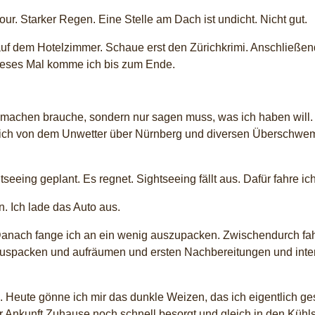
. Starker Regen. Eine Stelle am Dach ist undicht. Nicht gut.
auf dem Hotelzimmer. Schaue erst den Zürichkrimi. Anschließen
 Dieses Mal komme ich bis zum Ende.
 machen brauche, sondern nur sagen muss, was ich haben will. I
 ich von dem Unwetter über Nürnberg und diversen Überschwe
htseeing geplant. Es regnet. Sightseeing fällt aus. Dafür fahre 
n. Ich lade das Auto aus.
ur. Danach fange ich an ein wenig auszupacken. Zwischendurch 
spacken und aufräumen und ersten Nachbereitungen und intern
 Heute gönne ich mir das dunkle Weizen, das ich eigentlich ges
er Ankunft Zuhause noch schnell besorgt und gleich in den Kühl