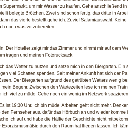
em Supermarkt, um mir Wasser zu kaufen. Gehe anschließend in
ellt belegte Brötchen. Zwei sind schon fertig, das dritte in Arbei
dann das vierte bestellt gehe ich. Zuviel Salamiauswahl. Keine 
lich noch was vorzubereiten.
. Der Hotelier zeigt mir das Zimmer und nimmt mir auf dem We
um tragen und meinen Fotorucksack.
h das Wetter zu nutzen und setze mich in den Biergarten. Ein s
n viel Schatten spenden. Seit meiner Ankunft hat sich der Park
en. Der Biergarten aufgrund des getrübten Wetters wenig bes
ind mein Begehr. Zwischen den Wartezeiten lese ich meinen Train
n ich viel zu müde. Gehe noch ein wenig im Netzwerk spazieren
 ist 19:30 Uhr. Ich bin müde. Arbeiten geht nicht mehr. Denke
te den Fernseher aus, dafür das Hörbuch an und wieder komme i
he ich auf und habe die Hälfte der Geschichte nicht mitbekom
r Exorzismusmäßig durch den Raum hat fliegen lassen. Ich käm